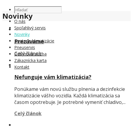
Novinky
O nás
Spoľahlivý servis
Novinky
Prezúvame
Kontrola klimatizácie
Pneuservis
Celý článok
Odťahová služba
Zákaznícka karta
Kontakt
Nefunguje vám klimatizácia?
Ponúkame vám novú službu plnenia a dezinfekcie
klimatizácie vášho vozidla. Každá klimatizácia sa
časom opotrebuje. Je potrebné vymeniť chladivo,...
Celý článok