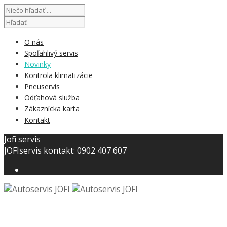
O nás
Spoľahlivý servis
Novinky
Kontrola klimatizácie
Pneuservis
Odťahová služba
Zákaznícka karta
Kontakt
Jofi servis
JOFIservis kontakt: 0902 407 607